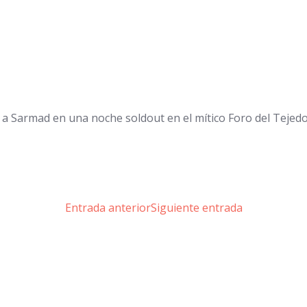
 a Sarmad en una noche soldout en el mítico Foro del Tejedo
Navegación
Navegación
Entrada anterior
Siguiente entrada
de
de
entradas
entradas