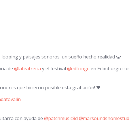
looping y paisajes sonoros: un sueño hecho realidad 🤩
oria de
@lateatreria
y el festival
@edfringe
en Edimburgo con 
sonoros que hicieron posible esta grabación! 🖤
datovalin
uitarra con ayuda de
@patchmusic8d
@marsoundshomestud