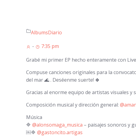
Albums
Diario
-
7:35 pm
Grabé mi primer EP hecho enteramente con Live 
Compuse canciones originales para la convocat
del mar 🌊 . Deséenme suerte! 🍀
Gracias al enorme equipo de artistas visuales y 
Composición musical y dirección general:
@aman
Música
🔷
@alonsomaga_musica
– paisajes sonoros y g
￼🔷
@gastoncito.artigas