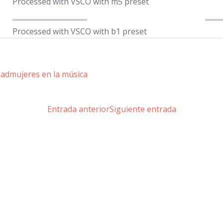
Processed with VSCO with m5 preset
Processed with VSCO with b1 preset
dad
mujeres en la música
Entrada anterior
Siguiente entrada