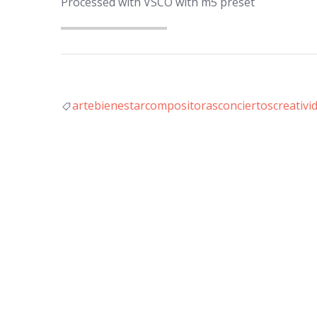
Processed with VSCO with m5 preset
arte
bienestar
compositoras
conciertos
creativi