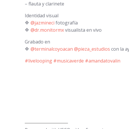
– flauta y clarinete
Identidad visual
🔷
@jazmineci
fotografía
🔷
@dr.monitormx
visualista en vivo
Grabado en
🔷
@terminalcoyoacan
@pieza_estudios
con la a
#livelooping
#musicaverde
#amandatovalin