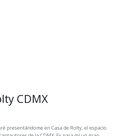
olty CDMX
ré presentándome en Casa de Rolty, el espacio
 cantautores de la CDMX. Es para mí un gran