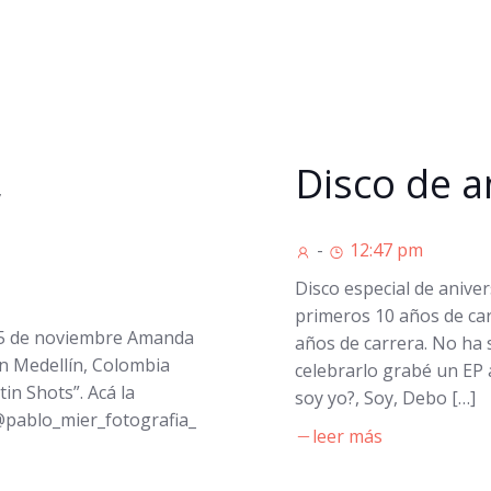
,
Disco de a
-
12:47 pm
Disco especial de anive
primeros 10 años de ca
 5 de noviembre Amanda
años de carrera. No ha 
n Medellín, Colombia
celebrarlo grabé un EP 
in Shots”. Acá la
soy yo?, Soy, Debo […]
 @pablo_mier_fotografia_
leer más