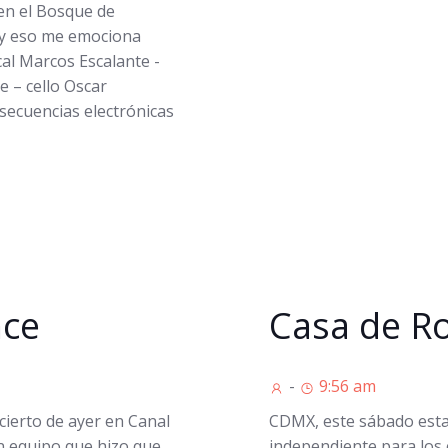
 en el Bosque de
 y eso me emociona
cal Marcos Escalante -
e – cello Oscar
secuencias electrónicas
nce
Casa de R
-
9:56 am
cierto de ayer en Canal
CDMX, este sábado esta
n equipo que hizo que
independiente para los