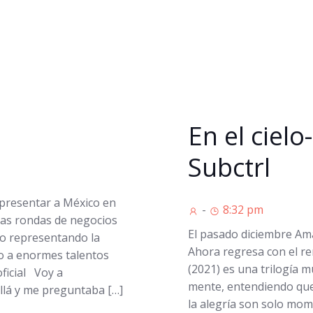
En el cielo
Subctrl
epresentar a México en
-
8:32 pm
las rondas de negocios
El pasado diciembre Am
do representando la
Ahora regresa con el rem
to a enormes talentos
(2021) es una trilogía m
icial Voy a
mente, entendiendo que 
llá y me preguntaba […]
la alegría son solo mo