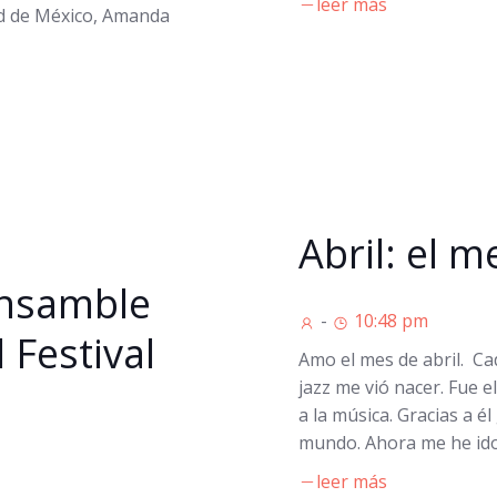
leer más
d de México, Amanda
Abril: el 
Ensamble
-
10:48 pm
 Festival
Amo el mes de abril. Cada
jazz me vió nacer. Fue 
a la música. Gracias a é
mundo. Ahora me he ido 
leer más