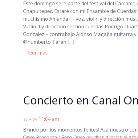
Este domingo seré parte del festival del Cárcamo
Chapultepec. Estaré con mi Ensamble de Cuerdas
muchísimo Amanda T- voz, violín y dirección musi
Violin II y dirección sección cuerdas Rodrigo Duart
Gonzalez – contrabajo Alonso Magaña guitarra y 
@humberto Teran […]
leer más
Concierto en Canal O
-
11:04 am
Brindo por los momentos felices! Acá nuestro con
Once Presenta / Foro Once muchas gracias al gra