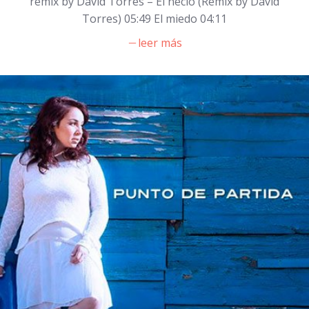
remix by David Torres – El necio (Remix by David
Torres) 05:49 El miedo 04:11
leer más