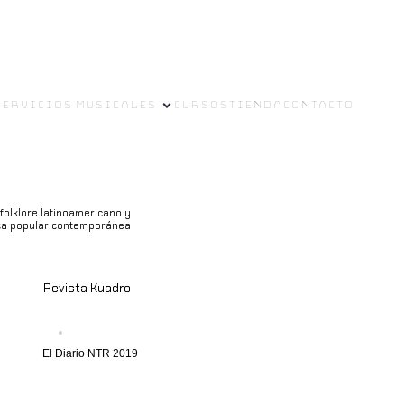
Servicios musicales
Cursos
Tienda
Contacto
folklore latinoamericano y
ica popular contemporánea
Revista Kuadro
El Diario NTR 2019